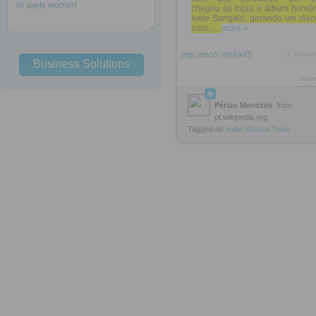
to
web
women
chegou às lojas o álbum homô
Ivete Sangalo, gerando um disc
ouro, ...
more »
http://rooh.it/e9945
1 decad
Business Solutions
view
Pérsio Menezes
from
pt.wikipedia.org
Tagged as
Ivete
Musica
Teste