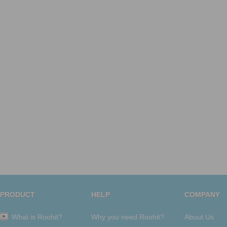
PRODUCT
HELP
COMPANY
What is Roohit?
Why you need Roohit?
About Us