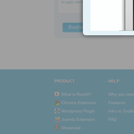
to
web
women
Business Solutions
PRODUCT
HELP
What is Roohit?
Why you nee
Chrome Extension
Features
Wordpress Plugin
Intro to Toolb
Joomla Extension
FAQ
Showcase