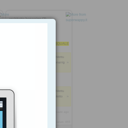
architetto bonarrigo (3)
ARCHITETTO PASQUALE
BONARRIGO VARAPODIO
Anonymous
: Studio di Architettu
ra e Design, Pasquale architetto Bonarrig
o, Reggio Calabria, Italy
architetto bonarrigo
Anonymous
: Studio di Architettu
ra e Interior Design, Pasquale architetto
0
Bonarrigo, Reggio Calabria, Italy
https://rooh.it/bonarrigo
1 decade ago
views: 955