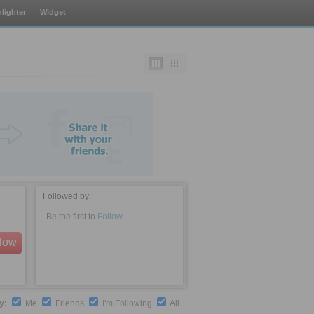
lighter
Widget
Followed by:
Be the first to
Follow
llow
by:
Me
Friends
I'm Following
All