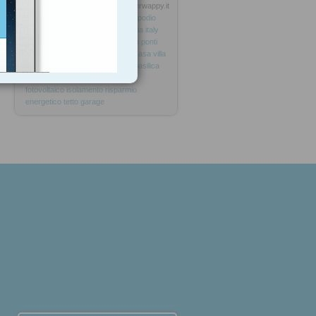
e
Anonymous
from
superwappy.it
Tagged as
architetto
varapodio
pasquale
bonarrigo
reggio
calabria
italy
aspromonte
progettazione
strade
ponti
ferrovie
arredamento
rendering
casa
villa
bagno
salone
chiesa
cattedrale
basilica
cucina
salotto
facciata
prospetto
fotovoltaico
isolamento
risparmio
energetico
tetto
garage