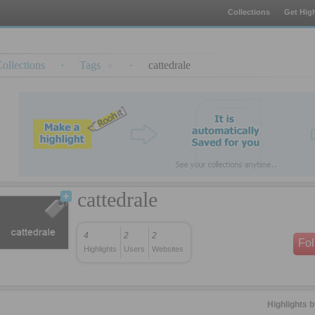
Collections
Get High
ollections
·
Tags
·
cattedrale
cattedrale
4
2
2
Fo
Highlights
Users
Websites
Highlights 