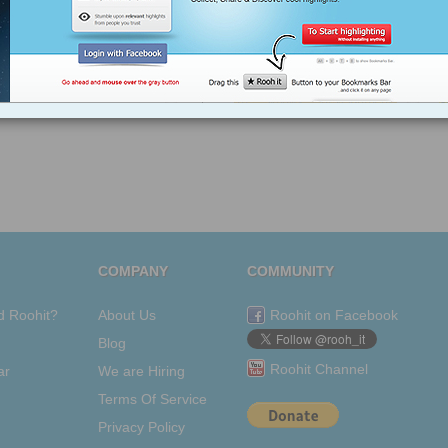
cucina
facciata
ferrovie
fotovoltaico
garag
salotto
strade
prospetto
italy
tetto
villa
villa
varapodio
tetto
strade
salotto
aspromonte
opere
progettazione
prospetto
ponti
pasquale
risparmio
rendering
isolamento
milano
torino
roma
COMPANY
COMMUNITY
d Roohit?
About Us
Roohit on Facebook
Blog
Roohit Channel
ar
We are Hiring
Terms Of Service
Privacy Policy