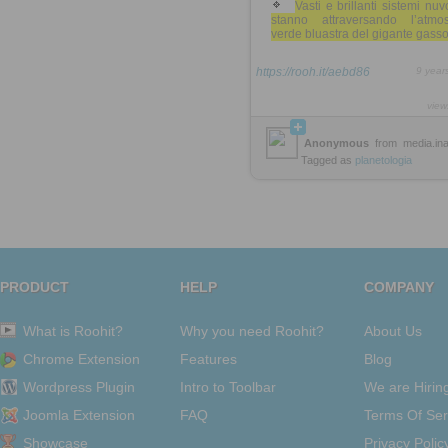
Vasti e brillanti sistemi nuv
stanno attraversando l’atmos
verde bluastra del gigante gass
https://rooh.it/aebd86
9 year
view
Anonymous
from
media.inaf
Tagged as
planetologia
PRODUCT
HELP
COMPANY
What is Roohit?
Why you need Roohit?
About Us
Chrome Extension
Features
Blog
Wordpress Plugin
Intro to Toolbar
We are Hirin
Joomla Extension
FAQ
Terms Of Ser
Showcase
Privacy Polic