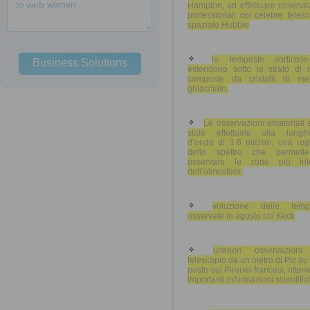
to
web
women
Hampton, ad effettuare osserva
professionali col celebre teles
spaziale Hubble
le tempeste vorticos
Business Solutions
estendono sotto lo strato di n
composte da cristalli di me
ghiacciato.
Le osservazioni amatoriali
state effettuate alla lungh
d’onda di 1.6 micron, una reg
dello spettro che permett
osservare le zone più int
dell’atmosfera.
voluzione delle temp
osservate in agosto col Keck
ulteriori osservazioni
telescopio da un metro di Pic du
posto sui Pirenei francesi, otte
importanti informazioni scientific