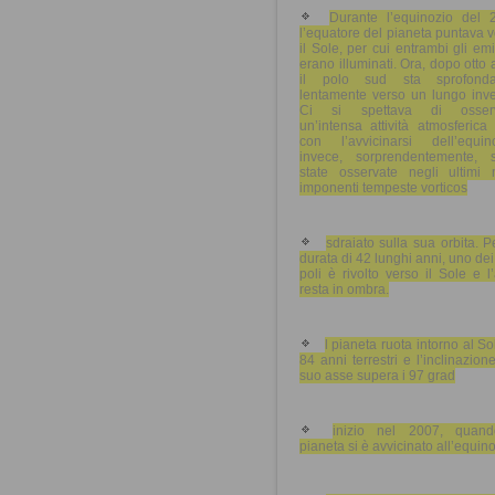
Durante l’equinozio del 
l’equatore del pianeta puntava 
il Sole, per cui entrambi gli emi
erano illuminati. Ora, dopo otto 
il polo sud sta sprofond
lentamente verso un lungo inve
Ci si spettava di osser
un’intensa attività atmosferica
con l’avvicinarsi dell’equino
invece, sorprendentemente, 
state osservate negli ultimi 
imponenti tempeste vorticos
sdraiato sulla sua orbita. P
durata di 42 lunghi anni, uno de
poli è rivolto verso il Sole e l’
resta in ombra.
l pianeta ruota intorno al So
84 anni terrestri e l’inclinazion
suo asse supera i 97 grad
inizio nel 2007, quand
pianeta si è avvicinato all’equino