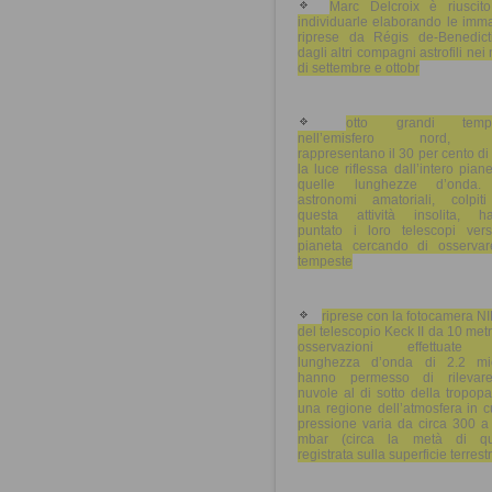
Marc Delcroix è riuscit
individuarle elaborando le imm
riprese da Régis de-Benedict
dagli altri compagni astrofili nei
di settembre e ottobr
otto grandi tempe
nell’emisfero nord, 
rappresentano il 30 per cento di 
la luce riflessa dall’intero pian
quelle lunghezze d’onda.
astronomi amatoriali, colpit
questa attività insolita, h
puntato i loro telescopi vers
pianeta cercando di osservar
tempeste
riprese con la fotocamera 
del telescopio Keck II da 10 metr
osservazioni effettuate 
lunghezza d’onda di 2.2 mi
hanno permesso di rilevar
nuvole al di sotto della tropop
una regione dell’atmosfera in c
pressione varia da circa 300 a
mbar (circa la metà di qu
registrata sulla superficie terrestr