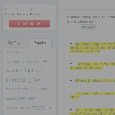
0
0
0
Friends
Following
Followers
1 decade ago
Misteriose tempeste nell’atmosfe
1 decade ago
Urano | MEDIA INAF
Find Friends
My Tags
Popular
1 decade ago
riporteranno oggi (12 nove
i risultati delle osservazioni effet
col telescopio Hubble
and
astrology
collected-for-me
cool
date
nalizzare in profondit
struttura delle tempeste.
first-highlight
dating
in
interesting
Make
differenti lunghezze d’onda 
news
Own
of
online
patent
ha ripreso l’intero pianeta 
ottobre
read-later
pursue
test
relationships
Tag
this
team di astronomi guidat
Kunio M. Sayanagi, dell’Universi