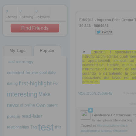
0
0
0
Friends
Following
Followers
1 decade ago
Edil2011 - Impresa Edile Crema T
1 decade ago
39 346 - 9664981
Find Friends
My Tags
Popular
1 decade ago
Edil2011 è specializzat
ristrutturazioni edilizie quali ripri
di appartamenti, immobili ad
and
astrology
commerciale, facciate, quindi 
ristrutturazione di interni ed est
collected-for-me
cool
date
curando e garantendo la perf
esecuzione dei lavori nei mi
particolari.
first-highlight
dating
For
interesting
https://rooh.it/a6db48
1 decad
Make
view
news
Own
of
online
patent
Gianfranco Costruzione
fr
read-later
pursue
lamiaimpresa.altervista.org
test
Tagged as
ristrutturazione
casa
relationships
Tag
this
appartamenti
amianto
rimozione