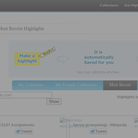
Collections
Get High
ost Recent Highlights
My Collection
My Friends' Collections
Most Recent
Highlights 
CS107 Assignments
Server (computing) - Wikipedia