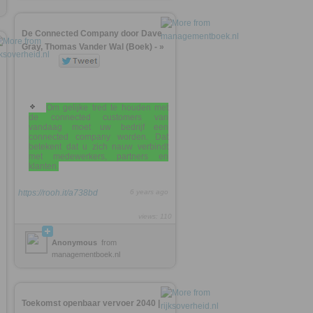
De Connected Company door Dave
Gray, Thomas Vander Wal (Boek) - »
Om gelijke tred te houden met
de connected customers van
vandaag moet uw bedrijf een
connected company worden. Dat
betekent dat u zich nauw verbindt
met medewerkers, partners en
klanten.
https://rooh.it/a738bd
6 years ago
views: 110
Anonymous
from
managementboek.nl
Toekomst openbaar vervoer 2040 |