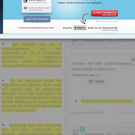
Mintzberg stelt dat er
9 ontwerpvariabelen zijn die de
et
organisatiestructuur van een
organisatie bepalen
https://rooh.it/48c90b
6 years ago
adhocratie
views: 14
Anonymous
from
computable.nl
Met behulp van de 6
basisonderdelen van een
organisatie en de 5 coördinatie
mechanismen configureert
Mintzberg zeven ideaaltypische
Actions - H.R.748 - 116th Congress
organisatiestructuren (configuraties).
(2019-2020): CARES Act |
Congress.gov | »
Op de werkvloer wordt het
eigenlijke werk gedaan. Daar wordt
het succes van de organisatie
behaald. Het is dan ook logisch dat
in veel organisatietheorieën, ook in
01/24/2019Introduced in House
die van Mintzberg, de vraag centraal
staat hoe de werkvloer het best kan
worden aangestuurd.
https://rooh.it/0bc496
6 years ago
views: 14
Mintzberg stelt dat afhankelijk
van het type organisatie een
bepaald organisatieonderdeel het
Anonymous
from
congress.gov