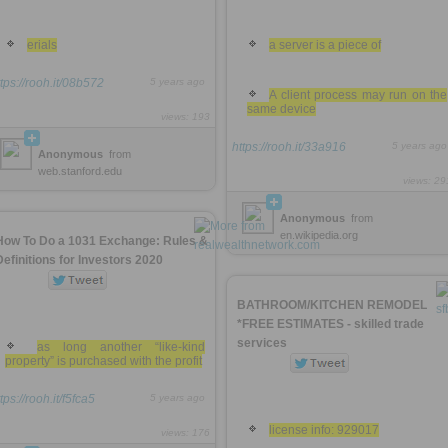
erials
a server is a piece of
ttps://rooh.it/08b572
5 years ago
A client process may run on the
same device
views: 193
https://rooh.it/33a916
5 years ago
Anonymous
from
web.stanford.edu
views: 29
Anonymous
from
en.wikipedia.org
How To Do a 1031 Exchange: Rules &
Definitions for Investors 2020
BATHROOM/KITCHEN REMODEL
*FREE ESTIMATES - skilled trade
services
as long another “like-kind
property” is purchased with the profit
tps://rooh.it/f5fca5
5 years ago
license info: 929017
views: 176