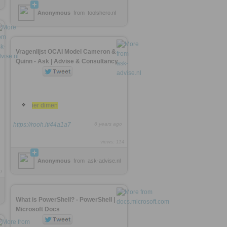
Anonymous
from
toolshero.nl
Vragenlijst OCAI Model Cameron &
Quinn - Ask | Advise & Consultancy
ier dimen
https://rooh.it/44a1a7
6 years ago
views: 114
Anonymous
from
ask-advise.nl
9
What is PowerShell? - PowerShell |
Microsoft Docs