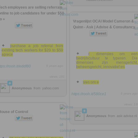
Tech employees are selling referrals
online to job candidates for under $50
to »
Vragenlijst OCAI Model Cameron &
Quinn - Ask | Advise & Consultancy
purchase a job referral from
existing tech workers for $20 to $50
r dimensies om een
apiece
bedrijfscultuur te typeren. Die
dimensies zijn mensgericht,
tps://rooh.it/eddf80
6 years ago
beheersgericht, innovatief en
views: 191
sies om e
Anonymous
from
yahoo.com
https://rooh.it/580ce1
6 years ago
views: 13
House of Control
Anonymous
from
ask-advise.nl