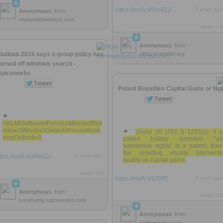
https://rooh.it/7cc812
5 years ago
Anonymous
from
realwealthnetwork.com
views: 13
Anonymous
from
Outlook 2016 says a group policy has
sfbay.craigslist.org
turned off windows search -
Spiceworks
Patent Royalties Capital Gains or Not
HKLM\Software\Policies\Microsoft\Wi
ndows\WindowsSearch\PreventInde
Under 26 USC § 1235(a), if a
xingOutlook=1
patent holder transfers “all
substantial rights” to a patent, then
the resulting royalty payments
ttps://rooh.it/39e61c
6 years ago
qualify as capital gains.
views: 221
https://rooh.it/109ff5
6 years ago
Anonymous
from
views: 10
community.spiceworks.com
Anonymous
from
natlawreview.com