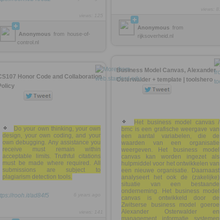
views: 8
views: 125
Anonymous
from
Anonymous
from
house-of-
rijksoverheid.nl
control.nl
Business Model Canvas, Alexander
CS107 Honor Code and Collaboration
Osterwalder + template | toolshero
Policy
Het business model canvas /
Do your own thinking, your own
bmc is een grafische weergave van
design, your own coding, and your
een aantal variabelen, die de
own debugging. Any assistance you
waarden van een organisatie
receive must remain within
weergeven. Het business model
acceptable limits. Truthful citations
canvas kan worden ingezet als
must be made where required. All
hulpmiddel voor het ontwikkelen van
submissions are subject to
een nieuwe organisatie. Daarnaast
plagiarism detection tools.
analyseert het ook de (zakelijke)
situatie van een bestaande
onderneming. Het business model
tps://rooh.it/ad84f5
6 years ago
canvas is ontwikkeld door de
Zwitserse business model goeroe
Alexander Osterwalder en
views: 141
management informatie systemen