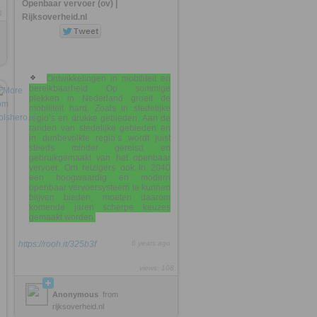
Openbaar vervoer (ov) |
1
Rijksoverheid.nl
Ontwikkelingen in mobiliteit en
bereikbaarheid Op sommige
plekken in Nederland groeit de
mobiliteit hard. Zoals in stedelijke
regio’s en drukke gebieden. Aan de
randen van stedelijke gebieden en
in dunbevolkte regio’s wordt juist
steeds minder gereisd en
gebruikgemaakt van het openbaar
vervoer. Om reizigers ook in 2040
een hoogwaardig en modern
openbaar vervoersysteem te kunnen
blijven bieden, moeten daarom
komende jaren scherpe keuzes
gemaakt worden.
https://rooh.it/325b3f
6 years ago
views: 108
Anonymous
from
rijksoverheid.nl