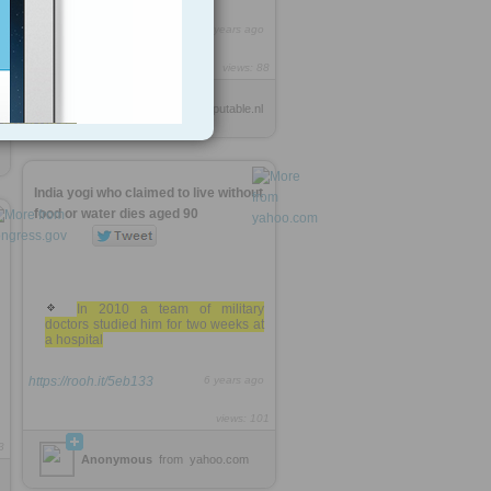
https://rooh.it/cf0144
6 years ago
views: 88
2
Anonymous
from
computable.nl
India yogi who claimed to live without
food or water dies aged 90
In 2010 a team of military
doctors studied him for two weeks at
a hospital
https://rooh.it/5eb133
6 years ago
views: 101
3
Anonymous
from
yahoo.com