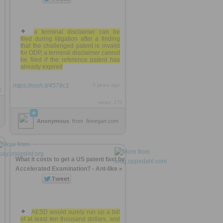
a terminal disclaimer can be
filed during litigation after a finding
that the challenged patent is invalid
for ODP, a terminal disclaimer cannot
be filed if the reference patent has
already expired
https://rooh.it/4578c1
5 years ago
1
views: 172
Anonymous
from
finnegan.com
What it costs to get a US patent fast by
Accelerated Examination? - Ant-like »
AESD would surely run up a bill
of at least ten thousand dollars, and