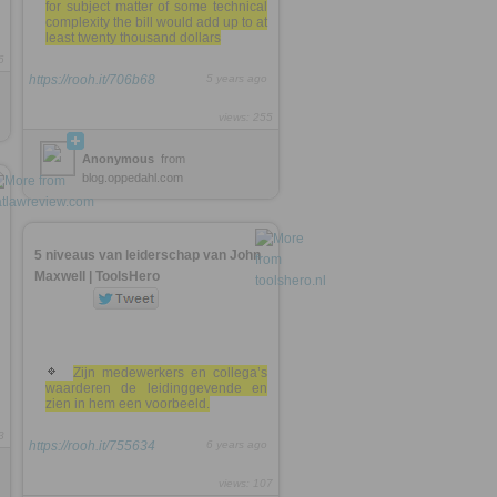
for subject matter of some technical
complexity the bill would add up to at
least twenty thousand dollars
6
https://rooh.it/706b68
5 years ago
views: 255
Anonymous
from
blog.oppedahl.com
5 niveaus van leiderschap van John
Maxwell | ToolsHero
Zijn medewerkers en collega’s
waarderen de leidinggevende en
zien in hem een voorbeeld.
3
https://rooh.it/755634
6 years ago
views: 107