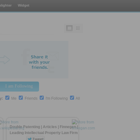
lighter
Widget
I am Following
by:
Me
Friends
I'm Following
All
Double Patenting | Articles | Finnegan |
Leading Intellectual Property Law Firm