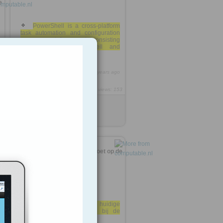
e
PowerShell is a cross-platform
task automation and configuration
management framework, consisting
of a command-line shell and
scripting language.
https://rooh.it/caf900
6 years ago
views: 153
Anonymous
from
docs.microsoft.com
3
'Nederlands ICT-onderwijs moet op de
schop' | Computable.nl
e
Het ict-onderwijs in zijn huidige
vorm sluit niet meer aan bij de
wensen van de markt.