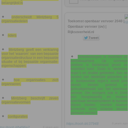
belangrijkst is
onderscheidt Mintzberg 5
organisatiedelen
Toekomst openbaar vervoer 2040 |
Openbaar vervoer (ov) |
Rijksoverheid.nl
nders
Mintzberg geeft een verklaring
voor het ‘waarom’ van een bepaalde
Ontwikkelingen in mobiliteit en
organisatiestructuur in een bepaalde
bereikbaarheid Op sommige
situatie of bij bepaalde organisatie-
plekken in Nederland groeit de
eigenschappen.
mobiliteit hard. Zoals in stedelijke
regio’s en drukke gebieden. Aan de
randen van stedelijke gebieden en
hoe organisaties zich
in dunbevolkte regio’s wordt juist
organiseren.
steeds minder gereisd en
gebruikgemaakt van het openbaar
vervoer. Om reizigers ook in 2040
een hoogwaardig en modern
Mintzberg beschrijft zeven
openbaar vervoersysteem te kunnen
organisatievormen
blijven bieden, moeten daarom
komende jaren scherpe keuzes
gemaakt worden.
configuraties
https://rooh.it/c37948
6 years ago
ttps://rooh.it/b496a2
6 years ago