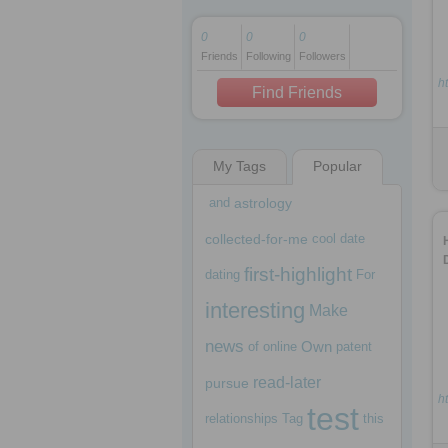
0
0
0
Friends
Following
Followers
1 decade ago
1 decade ago
h
Find Friends
My Tags
Popular
1 decade ago
and
astrology
collected-for-me
cool
date
first-highlight
dating
For
interesting
Make
news
Own
of
online
patent
read-later
pursue
ht
test
relationships
Tag
this